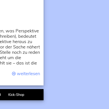
en, was Perspektive
hreiben), bedeutet
ektive heraus zu
or der Sache nähert
 Stelle noch zu reden
geht um die
t sie – das ist die
weiterlesen
B
Kick-Shop